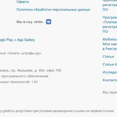
Оферта
регистр
Политика обработки персональных данных
ПО
Програм
Мы в соц. сетях:
«Платеж
регистр
ПО
Мобильн
gle Play
и
App Gallery
Мои нал
в Реест
стью «Узнать штрафы.ру»
Статьи
Статьи 
азань, пр. Ямашева, д. 45А, офис 700
Исследо
о программного обеспечения
Контакт
нных технологий: 1.01
Мы при
fy-gibdd.ru
допустимо при условии размещения ссылки на первоисточник.