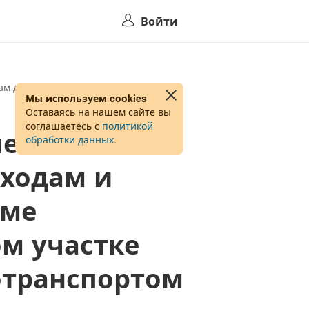
Войти
ам движения (кроме водителей),
Мы используем cookies
Оставаясь на нашем сайте вы
соглашаетесь с
политикой
ление
обработки данных
.
еходам и
оме
м участке
отранспортом