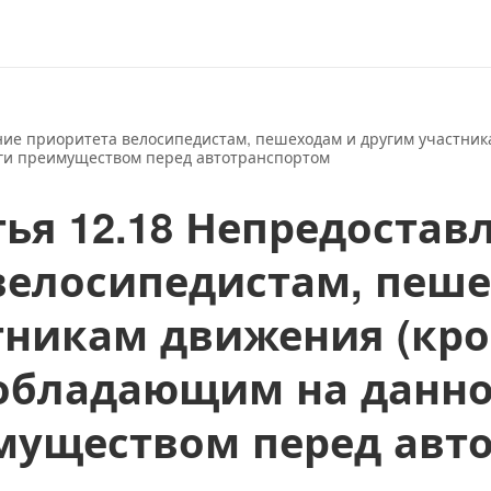
ние приоритета велосипедистам, пешеходам и другим участник
ги преимуществом перед автотранспортом
ья 12.18 Непредостав
велосипедистам, пеш
тникам движения (кр
 обладающим на данно
муществом перед авт