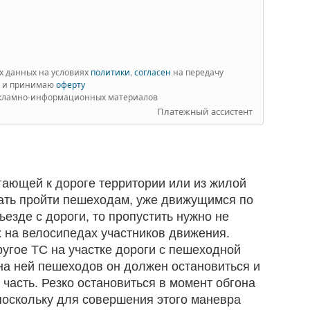
х данных на условиях
политики
,
согласен
на передачу
м и принимаю
оферту
екламно-информационных материалов
Платежный ассистент
гающей к дороге территории или из жилой
дать пройти пешеходам, уже движущимся по
съезде с дороги, то пропустить нужно не
х на велосипедах участников движения.
ругое ТС на участке дороги с пешеходной
 на ней пешеходов он должен остановиться и
часть. Резко остановиться в момент обгона
поскольку для совершения этого маневра