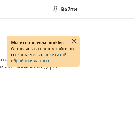
Войти
Мы используем cookies
Оставаясь на нашем сайте вы
соглашаетесь с
политикой
тва или автобуса по платным
обработки данных
.
ам автомобильных дорог