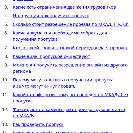
Какие есть ограничения движения грузовиков
Инструкция: как получить пропуск
Сколько стоит разрешение проезда по МКАД, ТТК, СК
Какие документы необходимо собрать для
получения пропуска
Кто, в какой срок и на какой период выдает пропуск
Какие виды пропусков существуют
Можно ли получить разрешение онлайн из другого
региона
Почему могут отказать в получении пропуска,
а за что могут аннулировать
Какой штраф грозит тому, кто проедет по МКАДу без
пропуска
Фиксируют ли камеры факт проезда грузовых авто
по МКАДу
Как проверить пропуск
Какие еще штрафы может получить водитель