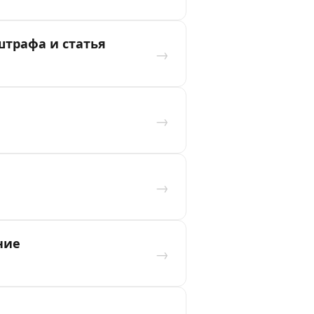
штрафа и статья
→
→
→
ние
→