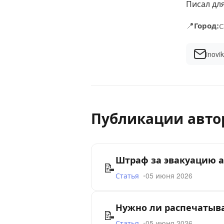
Писал дл
📍
Город:
С
inovi
Публикации авто
Штраф за эвакуацию а
📝
Статья
05 июня 2026
Нужно ли распечатыва
📝
Статья
05 июня 2026