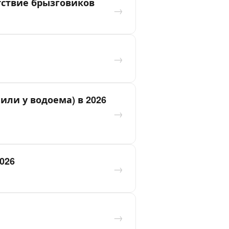
утствие брызговиков
→
→
или у водоема) в 2026
→
026
→
→