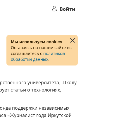
Войти
Мы используем cookies
Оставаясь на нашем сайте вы
соглашаетесь с
политикой
обработки данных
.
рственного университета, Школу
ует статьи о технологиях,
Фонда поддержки независимых
рса «Журналист года Иркутской