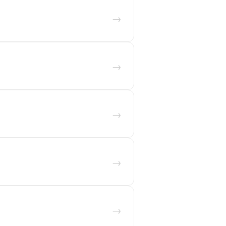
→
→
→
→
→