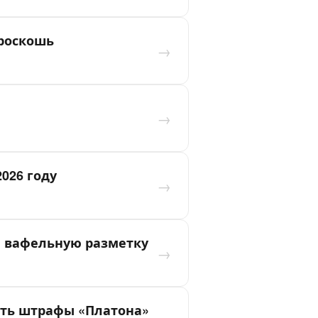
 роскошь
→
→
026 году
→
на вафельную разметку
→
рить штрафы «Платона»