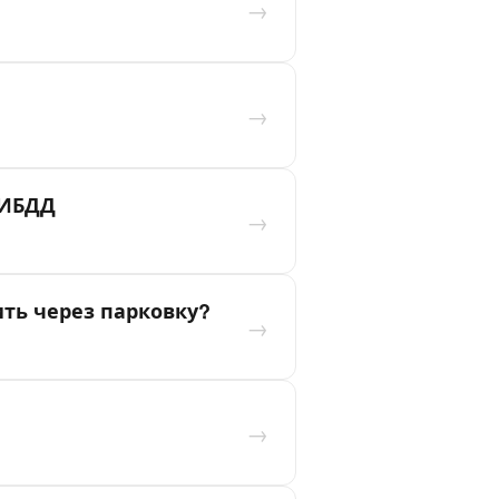
→
→
ГИБДД
→
ть через парковку?
→
→