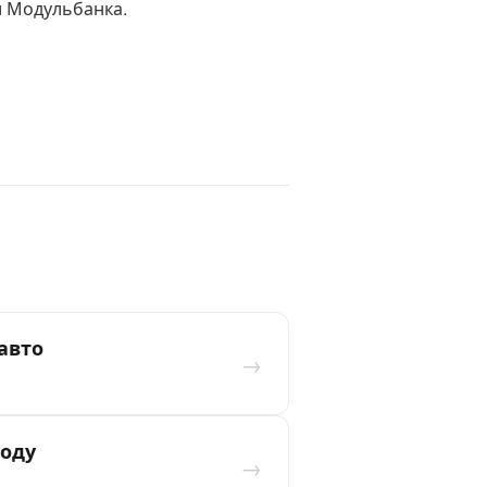
и Модульбанка.
авто
→
году
→